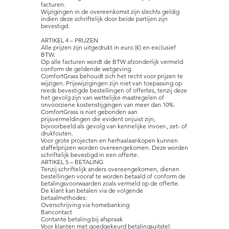
facturen.
Wijzigingen in de overeenkomst zijn slechts geldig
indien deze schriftelijk door beide partijen zijn
bevestigd.
ARTIKEL 4 – PRIJZEN
Alle prijzen zijn uitgedrukt in euro (€) en exclusief
BTW.
Op alle facturen wordt de BTW afzonderlijk vermeld
conform de geldende wetgeving.
ComfortGrass behoudt zich het recht voor prijzen te
wijzigen. Prijswijzigingen zijn niet van toepassing op
reeds bevestigde bestellingen of offertes, tenzij deze
het gevolg zijn van wettelijke maatregelen of
onvoorziene kostenstijgingen van meer dan 10%.
ComfortGrass is niet gebonden aan
prijsvermeldingen die evident onjuist zijn,
bijvoorbeeld als gevolg van kennelijke invoer-, zet- of
drukfouten.
Voor grote projecten en herhaalaankopen kunnen
staffelprijzen worden overeengekomen. Deze worden
schriftelijk bevestigd in een offerte.
ARTIKEL 5 – BETALING
Tenzij schriftelijk anders overeengekomen, dienen
bestellingen vooraf te worden betaald of conform de
betalingsvoorwaarden zoals vermeld op de offerte.
De klant kan betalen via de volgende
betaalmethodes:
Overschrijving via homebanking
Bancontact
Contante betaling bij afspraak
Voor klanten met goedgekeurd betalingsuitstel: