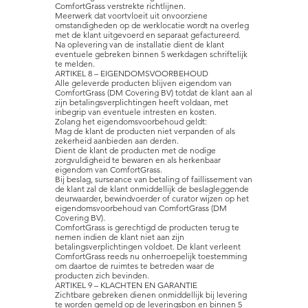
ComfortGrass verstrekte richtlijnen.
Meerwerk dat voortvloeit uit onvoorziene
omstandigheden op de werklocatie wordt na overleg
met de klant uitgevoerd en separaat gefactureerd.
Na oplevering van de installatie dient de klant
eventuele gebreken binnen 5 werkdagen schriftelijk
te melden.
ARTIKEL 8 – EIGENDOMSVOORBEHOUD
Alle geleverde producten blijven eigendom van
ComfortGrass (DM Covering BV) totdat de klant aan al
zijn betalingsverplichtingen heeft voldaan, met
inbegrip van eventuele intresten en kosten.
Zolang het eigendomsvoorbehoud geldt:
Mag de klant de producten niet verpanden of als
zekerheid aanbieden aan derden.
Dient de klant de producten met de nodige
zorgvuldigheid te bewaren en als herkenbaar
eigendom van ComfortGrass.
Bij beslag, surseance van betaling of faillissement van
de klant zal de klant onmiddellijk de beslagleggende
deurwaarder, bewindvoerder of curator wijzen op het
eigendomsvoorbehoud van ComfortGrass (DM
Covering BV).
ComfortGrass is gerechtigd de producten terug te
nemen indien de klant niet aan zijn
betalingsverplichtingen voldoet. De klant verleent
ComfortGrass reeds nu onherroepelijk toestemming
om daartoe de ruimtes te betreden waar de
producten zich bevinden.
ARTIKEL 9 – KLACHTEN EN GARANTIE
Zichtbare gebreken dienen onmiddellijk bij levering
te worden gemeld op de leveringsbon en binnen 5