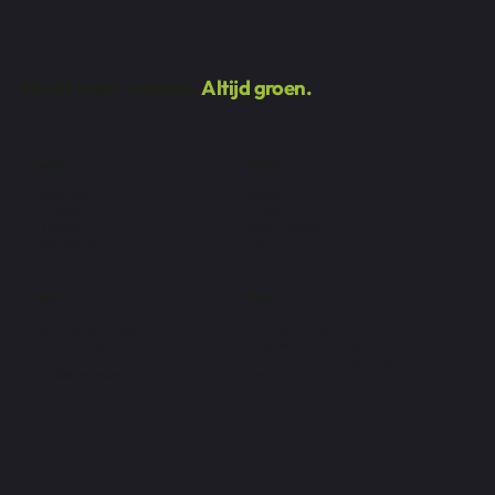
Facebook
Nooit meer maaien.
Altijd groen.
Bedrijf
Service
Over ons
Modellen
Contact
Plaatsing
Offerte
Gratis stalen
Realisaties
FAQ
Adres
Beleid
De Vlaamse Staak 2
Privacybeleid
1745 Opwijk
Algemene voorwaarden
052 222 400
Wettelijke kennisgeving
info@dmcovering.be
Cookiebeleid