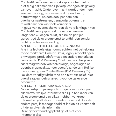
ComfortGrass is niet aansprakelijk voor het niet of
niet tijdig nakomen van zijn verplichtingen als gevolg
van overmacht. Onder overmacht wordt onder meer
verstaan: oorlog, terrorisme, stakingen, brand,
natuurrampen, epidemieën, pandemieën,
overheidsmaatregelen, transportproblemen, en
tekortkomingen van toeleveranciers.
In geval van overmacht worden de verplichtingen van
ComfortGrass opgeschort. Indien de overmacht
langer dan 60 dagen duurt, zijn beide partijen
gerechtigd de overeenkomst te ontbinden zonder
recht op schadevergoeding.
ARTIKEL 12 – INTELLECTUELE EIGENDOM
Alle intellectuele eigendomsrechten met betrekking
tot de merknaam ComfortGrass, logo’s, afbeeldingen,
ontwerpen, productinformatie en andere materialen
berusten bij DM Covering BV of haar licentiegevers.
Niets mag worden verveelvoudigd, opgeslagen of
openbaar gemaakt zonder voorafgaande schriftelijke
toestemming van ComfortGrass (DM Covering BV).
De klant verkrijgt uitsluitend een niet-exclusief, niet-
overdraagbaar gebruiksrecht voor de geleverde
producten.
ARTIKEL 13 – VERTROUWELIJKHEID
Beide partijen zijn verplicht tot geheimhouding van
alle vertrouwelijke informatie die zij in het kader van
de overeenkomst van elkaar hebben verkregen.
Informatie geldt als vertrouwelijk indien dit door de
andere partij is medegedeeld of indien dit voortvloeit
uit de aard van de informatie.
Deze geheimhoudingsplicht geldt niet voor
informatie die: