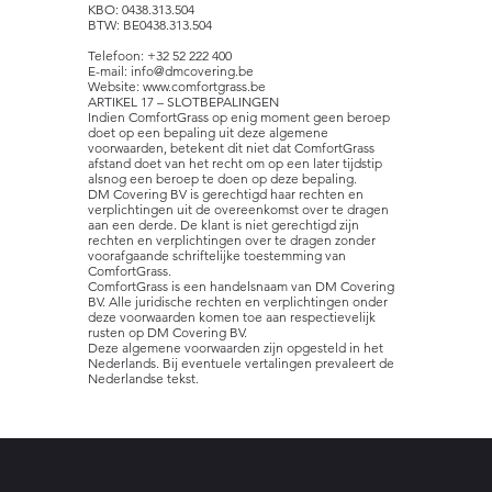
KBO: 0438.313.504
BTW: BE0438.313.504
Telefoon: +32 52 222 400
E-mail: info@dmcovering.be
Website: www.comfortgrass.be
ARTIKEL 17 – SLOTBEPALINGEN
Indien ComfortGrass op enig moment geen beroep
doet op een bepaling uit deze algemene
voorwaarden, betekent dit niet dat ComfortGrass
afstand doet van het recht om op een later tijdstip
alsnog een beroep te doen op deze bepaling.
DM Covering BV is gerechtigd haar rechten en
verplichtingen uit de overeenkomst over te dragen
aan een derde. De klant is niet gerechtigd zijn
rechten en verplichtingen over te dragen zonder
voorafgaande schriftelijke toestemming van
ComfortGrass.
ComfortGrass is een handelsnaam van DM Covering
BV. Alle juridische rechten en verplichtingen onder
deze voorwaarden komen toe aan respectievelijk
rusten op DM Covering BV.
Deze algemene voorwaarden zijn opgesteld in het
Nederlands. Bij eventuele vertalingen prevaleert de
Nederlandse tekst.