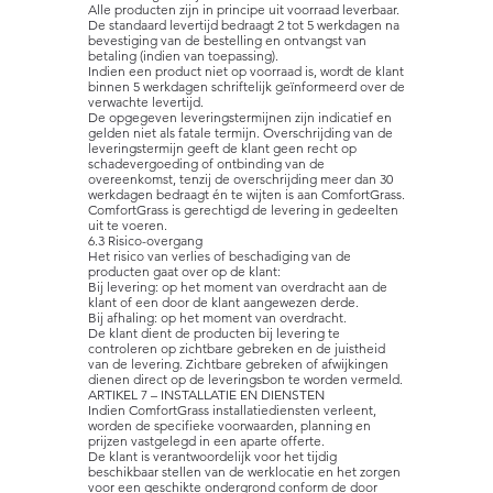
Alle producten zijn in principe uit voorraad leverbaar.
De standaard levertijd bedraagt 2 tot 5 werkdagen na
bevestiging van de bestelling en ontvangst van
betaling (indien van toepassing).
Indien een product niet op voorraad is, wordt de klant
binnen 5 werkdagen schriftelijk geïnformeerd over de
verwachte levertijd.
De opgegeven leveringstermijnen zijn indicatief en
gelden niet als fatale termijn. Overschrijding van de
leveringstermijn geeft de klant geen recht op
schadevergoeding of ontbinding van de
overeenkomst, tenzij de overschrijding meer dan 30
werkdagen bedraagt én te wijten is aan ComfortGrass.
ComfortGrass is gerechtigd de levering in gedeelten
uit te voeren.
6.3 Risico-overgang
Het risico van verlies of beschadiging van de
producten gaat over op de klant:
Bij levering: op het moment van overdracht aan de
klant of een door de klant aangewezen derde.
Bij afhaling: op het moment van overdracht.
De klant dient de producten bij levering te
controleren op zichtbare gebreken en de juistheid
van de levering. Zichtbare gebreken of afwijkingen
dienen direct op de leveringsbon te worden vermeld.
ARTIKEL 7 – INSTALLATIE EN DIENSTEN
Indien ComfortGrass installatiediensten verleent,
worden de specifieke voorwaarden, planning en
prijzen vastgelegd in een aparte offerte.
De klant is verantwoordelijk voor het tijdig
beschikbaar stellen van de werklocatie en het zorgen
voor een geschikte ondergrond conform de door