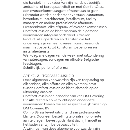
die handelt in het kader van zijn handels-, bedrijfs-,
ambachts- of beroepsactiviteit en met ComfortGrass
een overeenkomst aangaat of wenst aan te gaan.
Hieronder worden onder meer verstaan: aannemers,
hoveniers, tuinarchitecten, installateurs, facility
managers en andere professionele afnemers.
Overeenkomst: elke afspraak of overeenkomst tussen
ComfortGrass en de klant, waarvan de algemene
voorwaarden integraal onderdeel uitmaken.
Product: alle goederen en diensten die het
onderwerp zijn van een overeenkomst, waaronder
maar niet beperkt tot kunstgras, toebehoren en
installatiediensten.
Werkdag: alle dagen van de week, met uitzondering
van zaterdagen, zondagen en officiële Belgische
feestdagen.
Schriftelijk: per brief of e-mail.
ARTIKEL 2 – TOEPASSELIJKHEID
Deze algemene voorwaarden zijn van toepassing op
elk aanbod, elke offerte en elke overeenkomst
tussen ComfortGrass en de klant, alsmede op de
uitvoering daarvan.
ComfortGrass is een handelsnaam van DM Covering
BV. Alle rechten en verplichtingen onder deze
voorwaarden komen toe aan respectievelijk rusten op
DM Covering BV.
ComfortGrass levert uitsluitend aan professionele
klanten. Door een bestelling te plaatsen of offerte
aan te vragen, bevestigt de klant dat hij handelt in
het kader van zijn beroepsactiviteit.
Afwijkingen van deze algemene voorwaarden zijn