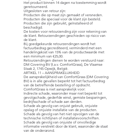
Het product binnen 14 dagen na toestemming wordt
geretourneerd.
Uitgesloten van retour zijn:
Producten die op maat zijn gemaakt of versneden.
Producten die speciaal voor de klant zijn besteld.
Producten die zijn gebruikt, geïnstalleerd of
beschadigd.
De kosten voor retourzending zijn voor rekening van
de klant. Retourzendingen geschieden op risico van
de klant.
Bij goedgekeurde retourzendingen wordt het
factuurbedrag gecrediteerd, verminderd met een
handelingskost van 15% van de productwaarde met
een minimum van €25,00.
Retourzendingen dienen te worden verstuurd naar:
DM Covering BV (t.a.v. ComfortGrass), De Vlaamse
Staak 2, 1745 Opwijk, België.
ARTIKEL 11 – AANSPRAKELIJKHEID
De aansprakelijkheid van ComfortGrass (DM Covering
BV) is in alle gevallen beperkt tot het factuurbedrag
van de betreffende bestelling of opdracht.
ComfortGrass is niet aansprakelijk voor:
Indirecte schade, waaronder maar niet beperkt tot
gevolgschade, gederfde winst, gemiste besparingen,
bedrijfsschade of schade aan derden.
Schade als gevolg van onjuist gebruik, onjuiste
opslag of onjuiste installatie van de producten.
Schade als gevolg van het niet opvolgen van de
technische richtlijnen of installatievoorschriften.
Schade als gevolg van onjuiste of onvolledige
informatie verstrekt door de klant, waaronder de staat
van de ondergrond.