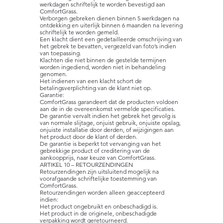
werkdagen schriftelijk te worden bevestigd aan
ComfortGrass.
Verborgen gebreken dienen binnen 5 werkdagen na
ontdekking en uiterlijk binnen 6 maanden na levering
schriftelijk te worden gemeld.
Een klacht dient een gedetailleerde omschrijving van
het gebrek te bevatten, vergezeld van foto’s indien
van toepassing.
Klachten die niet binnen de gestelde termijnen
worden ingediend, worden niet in behandeling
genomen.
Het indienen van een klacht schort de
betalingsverplichting van de klant niet op.
Garantie:
ComfortGrass garandeert dat de producten voldoen
aan de in de overeenkomst vermelde specificaties.
De garantie vervalt indien het gebrek het gevolg is
van normale slijtage, onjuist gebruik, onjuiste opslag,
onjuiste installatie door derden, of wijzigingen aan
het product door de klant of derden.
De garantie is beperkt tot vervanging van het
gebrekkige product of creditering van de
aankoopprijs, naar keuze van ComfortGrass.
ARTIKEL 10 – RETOURZENDINGEN
Retourzendingen zijn uitsluitend mogelijk na
voorafgaande schriftelijke toestemming van
ComfortGrass.
Retourzendingen worden alleen geaccepteerd
indien:
Het product ongebruikt en onbeschadigd is.
Het product in de originele, onbeschadigde
verpakking wordt geretourneerd.