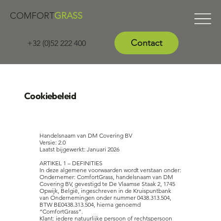
COMFORT
GRASS
Contact
+32 (0)52 222 400
Cookiebeleid
Handelsnaam van DM Covering BV
Versie: 2.0
Laatst bijgewerkt: Januari 2026
ARTIKEL 1 – DEFINITIES
In deze algemene voorwaarden wordt verstaan onder:
Ondernemer: ComfortGrass, handelsnaam van DM
Covering BV, gevestigd te De Vlaamse Staak 2, 1745
Opwijk, België, ingeschreven in de Kruispuntbank
van Ondernemingen onder nummer 0438.313.504,
BTW BE0438.313.504, hierna genoemd
“ComfortGrass”.
Klant: iedere natuurlijke persoon of rechtspersoon