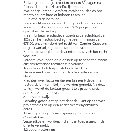
Betaling dient te geschieden binnen 30 dagen na
factuurdatum, tenzij schriftelijk anders
overeengekomen. ComfortGrass behoudt zich het
recht voor om kredietlimieten te stellen.
Bij niet-tijdige betaling:
Is van rechtswege en zonder ingebrekestelling een
verwijlintrest verschuldigd van 10% per jaar op het
openstaande bedrag.
Is een forfaitaire schadevergoeding verschuldigd van
10% van het factuurbedrag met een minimum van
€75,00, onverminderd het recht van ComfortGrass om
hogere werkelijk geleden schade te vorderen.
Bij niet-betaling behoudt ComfortGrass zich het recht
voor om:
Verdere leveringen en diensten op te schorten totdat
alle openstaande facturen zijn voldaan.
Toegekend betalingsuitstel in te trekken.
De overeenkomst te ontbinden ten laste van de
klant.
Klachten over facturen dienen binnen 8 dagen na
factuurdatum schriftelijk te worden gemeld. Na deze
termijn wordt de factuur geacht te zijn aanvaard.
ARTIKEL 6 – LEVERING
6.1 Leveringswijze
Levering geschiedt op het door de klant opgegeven
projectadres of op een ander overeengekomen
adres.
Afhaling is mogelijk na afspraak op het adres van
ComfortGrass.
Verzendkosten worden, indien van toepassing, in de
offerte vermeld.
6.2 Leveringstermijn