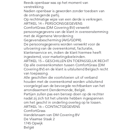
Reeds openbaar was op het moment van
verstrekking.
Nadien openbaar is geworden zonder toedoen van
de ontvangende partij.
Op rechtmatige wijze van een derde is verkregen.
ARTIKEL 14 – PERSOONSGEGEVENS
ComfortGrass (DM Covering BV) verwerkt
persoonsgegevens van de klant in overeenstemming
met de Algemene Verordening
Gegevensbescherming (AVG/GDPR).
De persoonsgegevens worden verwerkt voor de
uitvoering van de overeenkomst, facturatie,
klantenservice en, indien de klant hiermee heeft
ingestemd, voor marketingdoeleinden.
ARTIKEL 15 – GESCHILLEN EN TOEPASSELIJK RECHT
Op alle overeenkomsten tussen ComfortGrass (DM
Covering BV) en de klant is uitsluitend Belgisch recht
van toepassing.
Alle geschillen die voortvloeien uit of verband
houden met de overeenkomst worden uitsluitend
voorgelegd aan de bevoegde rechtbanken van het
arrondissement Dendermonde, België.
Partijen zullen pas een beroep doen op de rechter
nadat zij zich tot het uiterste hebben ingespannen
om het geschil in onderling overleg op te lossen.
ARTIKEL 16 – CONTACTGEGEVENS
ComfortGrass
Handelsnaam van DM Covering BV
De Vlaamse Staak 2
1745 Opwijk
België