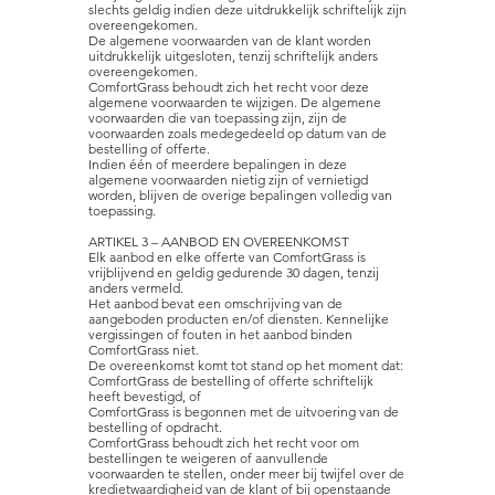
slechts geldig indien deze uitdrukkelijk schriftelijk zijn
overeengekomen.
De algemene voorwaarden van de klant worden
uitdrukkelijk uitgesloten, tenzij schriftelijk anders
overeengekomen.
ComfortGrass behoudt zich het recht voor deze
algemene voorwaarden te wijzigen. De algemene
voorwaarden die van toepassing zijn, zijn de
voorwaarden zoals medegedeeld op datum van de
bestelling of offerte.
Indien één of meerdere bepalingen in deze
algemene voorwaarden nietig zijn of vernietigd
worden, blijven de overige bepalingen volledig van
toepassing.
ARTIKEL 3 – AANBOD EN OVEREENKOMST
Elk aanbod en elke offerte van ComfortGrass is
vrijblijvend en geldig gedurende 30 dagen, tenzij
anders vermeld.
Het aanbod bevat een omschrijving van de
aangeboden producten en/of diensten. Kennelijke
vergissingen of fouten in het aanbod binden
ComfortGrass niet.
De overeenkomst komt tot stand op het moment dat:
ComfortGrass de bestelling of offerte schriftelijk
heeft bevestigd, of
ComfortGrass is begonnen met de uitvoering van de
bestelling of opdracht.
ComfortGrass behoudt zich het recht voor om
bestellingen te weigeren of aanvullende
voorwaarden te stellen, onder meer bij twijfel over de
kredietwaardigheid van de klant of bij openstaande