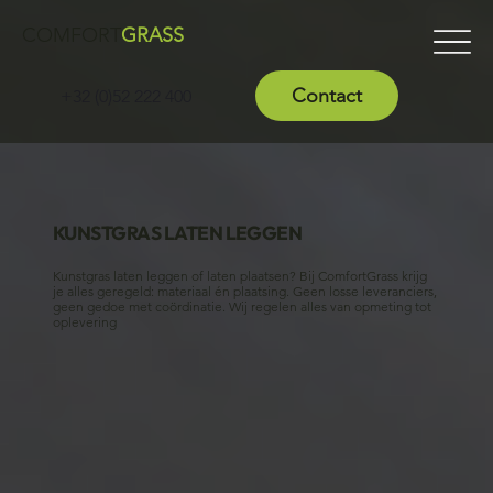
COMFORT
GRASS
Contact
+32 (0)52 222 400
KUNSTGRAS LATEN LEGGEN
Kunstgras laten leggen of laten plaatsen? Bij ComfortGrass krijg
je alles geregeld: materiaal én plaatsing. Geen losse leveranciers,
geen gedoe met coördinatie. Wij regelen alles van opmeting tot
oplevering