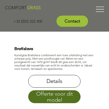
COMFORT
GRASS
Contact
+32 (0)52 222 400
Bratislava
Kunstgras Bratislava combineert een luxe uitstraling met een
scherpe prijs. Met een poolhoogte van 40mm en een
poolgewicht van 1470 gr/m² biedt dit gras een dicht, vol
resultaat dat nauwelijks van echt te onderscheiden is. Ideaal
voor tuinen, terrassen en speelzones.
Details
Offerte voor dit
model