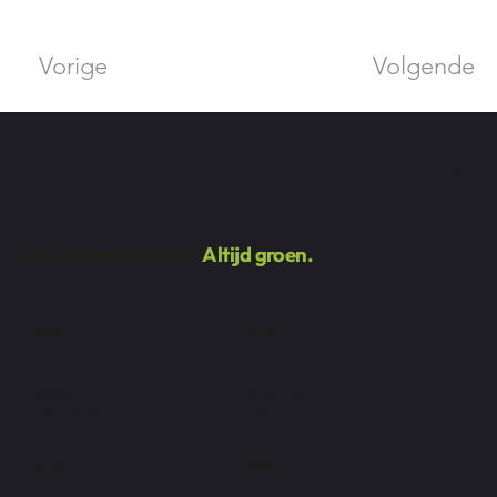
Vorige
Volgende
Facebook
Nooit meer maaien.
Altijd groen.
Bedrijf
Service
Over ons
Modellen
Contact
Plaatsing
Offerte
Gratis stalen
Realisaties
FAQ
Adres
Beleid
De Vlaamse Staak 2
Privacybeleid