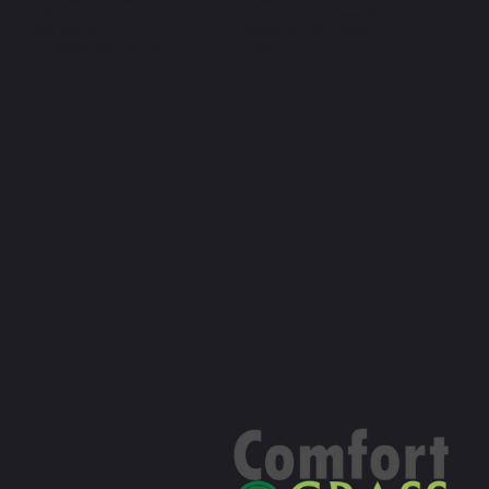
1745 Opwijk
Algemene voorwaarden
052 222 400
Wettelijke kennisgeving
info@dmcovering.be
Cookiebeleid