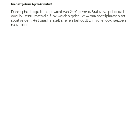
Intensief gebruik, blijvend resultaat
Dankzij het hoge totaalgewicht van 2440 gr/m² is Bratislava gebouwd
voor buitenruimtes die flink worden gebruikt — van speelplaatsen tot
sportvelden. Het gras herstelt snel en behoudt zijn volle look, seizoen
na seizoen.