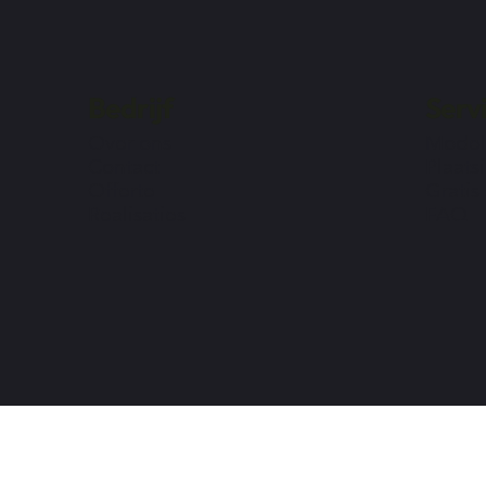
Bedrijf
Serv
Over ons
Model
Contact
Plaats
Offerte
Gratis
Realisaties
FAQ