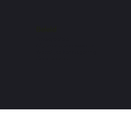
Beleid
Privacybeleid
Algemene voorwaarden
Wettelijke kennisgeving
Cookiebeleid