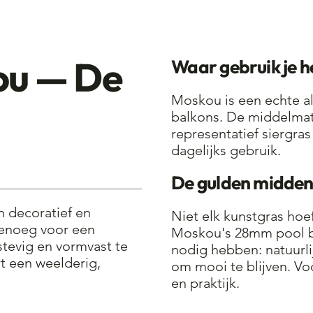
ou — De
Waar gebruik je h
Moskou is een echte al
balkons. De middelmat
representatief siergra
dagelijks gebruik.
De gulden midde
n decoratief en
Niet elk kunstgras hoef
genoeg voor een
Moskou's 28mm pool bi
stevig en vormvast te
nodig hebben: natuurl
rt een weelderig,
om mooi te blijven. Vo
en praktijk.