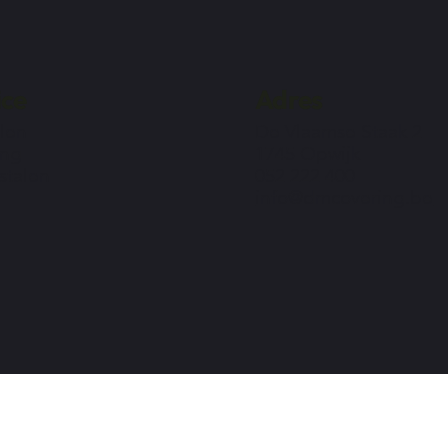
ice
Adres
len
De Vlaamse Staak 2
ing
1745 Opwijk
 stalen
052 222 400
info@dmcovering.be