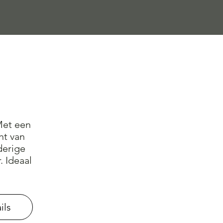
 Met een
ht van
derige
. Ideaal
ils