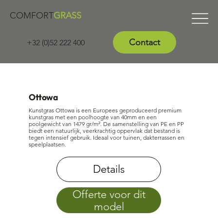
COMFORT
GRASS
Contact
+32 (0)52 222 400
Ottowa
Kunstgras Ottowa is een Europees geproduceerd premium
kunstgras met een poolhoogte van 40mm en een
poolgewicht van 1479 gr/m². De samenstelling van PE en PP
biedt een natuurlijk, veerkrachtig oppervlak dat bestand is
tegen intensief gebruik. Ideaal voor tuinen, dakterrassen en
speelplaatsen.
Details
Offerte voor dit
model