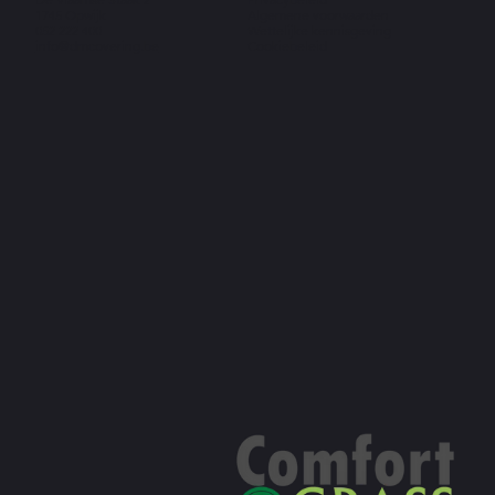
1745 Opwijk
Algemene voorwaarden
052 222 400
Wettelijke kennisgeving
info@dmcovering.be
Cookiebeleid