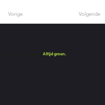
Vorige
Volgende
Facebook
Nooit meer maaien.
Altijd groen.
Bedrijf
Service
Over ons
Modellen
Contact
Plaatsing
Offerte
Gratis stalen
Realisaties
FAQ
Adres
Beleid
De Vlaamse Staak 2
Privacybeleid