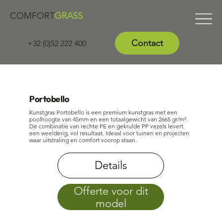
COMFORT
GRASS
Contact
+32 (0)52 222 400
Portobello
Kunstgras Portobello is een premium kunstgras met een
poolhoogte van 45mm en een totaalgewicht van 2665 gr/m².
De combinatie van rechte PE en gekrulde PP vezels levert
een weelderig, vol resultaat. Ideaal voor tuinen en projecten
waar uitstraling en comfort voorop staan.
Details
Offerte voor dit
model