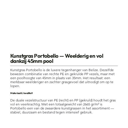
Portobello
Kunstgras Portobello — Weelderig en vol
dankzij 45mm pool
Kunstgras Portobello is de luxere tegenhanger van Belize. Dezelfde
bewezen combinatie van rechte PE en gekrulde PP vezels, maar met
een poolhoogte van 45mm in plaats van 35mm. Het resultaat: een
merkbaar weelderiger en zachter grasgevoel dat uitnodigt om op te
lopen.
Materiaal & kwaliteit
De duale vezelstructuur van PE (recht) en PP (gekruld) houdt het gras
vol en veerkrachtig. Met een totaalgewicht van 2665 gr/m² is
Portobello een van de zwaardere kunstgrassen in het assortiment —
stabiel, duurzaam en bestand tegen intensief gebruik.