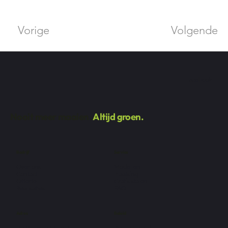
Vorige
Volgende
Facebook
Nooit meer maaien.
Altijd groen.
Bedrijf
Service
Over ons
Modellen
Contact
Plaatsing
Offerte
Gratis stalen
Realisaties
FAQ
Adres
Beleid
De Vlaamse Staak 2
Privacybeleid