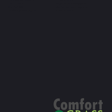
1745 Opwijk
Algemene voorwaarden
052 222 400
Wettelijke kennisgeving
info@dmcovering.be
Cookiebeleid