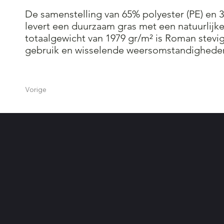
De samenstelling van 65% polyester (PE) en 
levert een duurzaam gras met een natuurlijke
totaalgewicht van 1979 gr/m² is Roman stevi
gebruik en wisselende weersomstandighede
Vorige