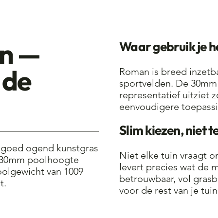
n —
Waar gebruik je h
 de
Roman is breed inzetba
sportvelden. De 30mm 
representatief uitziet
eenvoudigere toepass
Slim kiezen, niet t
n goed ogend kunstgras
Niet elke tuin vraagt 
De 30mm poolhoogte
levert precies wat de
poolgewicht van 1009
betrouwbaar, vol grasb
t.
voor de rest van je tui