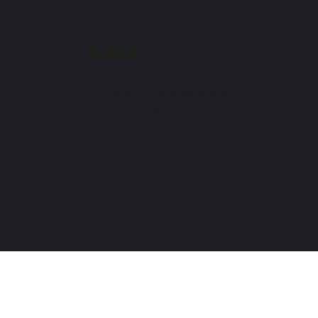
Beleid
Privacybeleid
Algemene voorwaarden
Wettelijke kennisgeving
Cookiebeleid