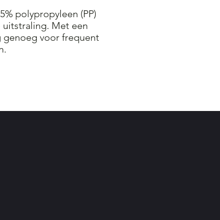
35% polypropyleen (PP)
 uitstraling. Met een
g genoeg voor frequent
n.