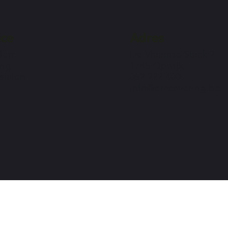
ice
Adres
len
De Vlaamse Staak 2
ing
1745 Opwijk
 stalen
052 222 400
info@dmcovering.be