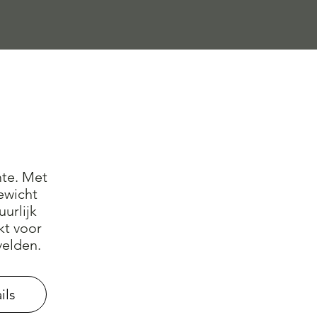
mte. Met
ewicht
uurlijk
kt voor
velden.
ils