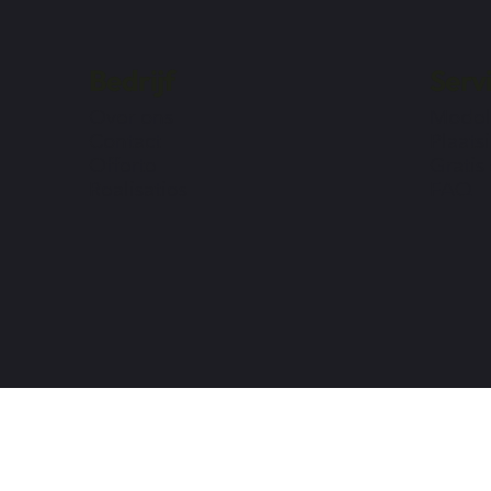
Bedrijf
Serv
Over ons
Model
Contact
Plaats
Offerte
Gratis
Realisaties
FAQ