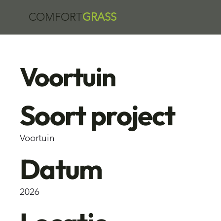
COMFORT
GRASS
Voortuin
Soort project
Voortuin
Datum
2026