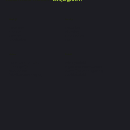
Bedrijf
Service
Over ons
Modellen
Contact
Plaatsing
Offerte
Gratis stalen
Realisaties
FAQ
Adres
Beleid
De Vlaamse Staak 2
Privacybeleid
1745 Opwijk
Algemene voorwaarden
052 222 400
Wettelijke kennisgeving
info@dmcovering.be
Cookiebeleid