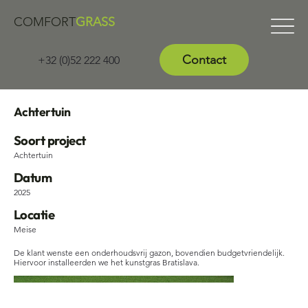
COMFORT
GRASS
Contact
+32 (0)52 222 400
Achtertuin
Soort project
Achtertuin
Datum
2025
Locatie
Meise
De klant wenste een onderhoudsvrij gazon, bovendien budgetvriendelijk.
Hiervoor installeerden we het kunstgras Bratislava.