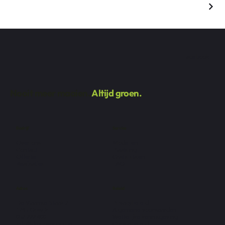
Facebook
Nooit meer maaien.
Altijd groen.
Bedrijf
Service
Over ons
Modellen
Contact
Plaatsing
Offerte
Gratis stalen
Realisaties
FAQ
Adres
Beleid
De Vlaamse Staak 2
Privacybeleid
1745 Opwijk
Algemene voorwaarden
052 222 400
Wettelijke kennisgeving
info@dmcovering.be
Cookiebeleid