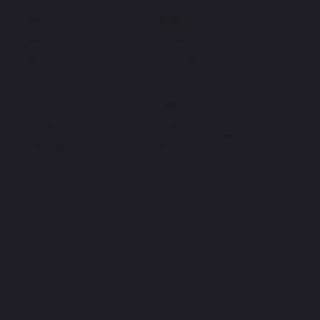
Bedrijf
Service
Over ons
Modellen
Contact
Plaatsing
Offerte
Gratis stalen
Realisaties
FAQ
Adres
Beleid
De Vlaamse Staak 2
Privacybeleid
1745 Opwijk
Algemene voorwaarden
052 222 400
Wettelijke kennisgeving
info@dmcovering.be
Cookiebeleid