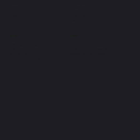
Over ons
Modellen
Contact
Plaatsing
Offerte
Gratis stalen
Realisaties
FAQ
Adres
Beleid
De Vlaamse Staak 2
Privacybeleid
1745 Opwijk
Algemene voorwaarden
052 222 400
Wettelijke kennisgeving
info@dmcovering.be
Cookiebeleid