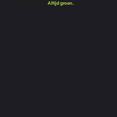
Nooit meer maaien.
Altijd groen.
Bedrijf
Service
Over ons
Modellen
Contact
Plaatsing
Offerte
Gratis stalen
Realisaties
FAQ
Adres
Beleid
De Vlaamse Staak 2
Privacybeleid
1745 Opwijk
Algemene voorwaarden
052 222 400
Wettelijke kennisgeving
info@dmcovering.be
Cookiebeleid