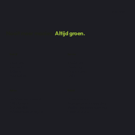
Facebook
Nooit meer maaien.
Altijd groen.
Bedrijf
Service
Over ons
Modellen
Contact
Plaatsing
Offerte
Gratis stalen
Realisaties
FAQ
Adres
Beleid
De Vlaamse Staak 2
Privacybeleid
1745 Opwijk
Algemene voorwaarden
052 222 400
Wettelijke kennisgeving
info@dmcovering.be
Cookiebeleid