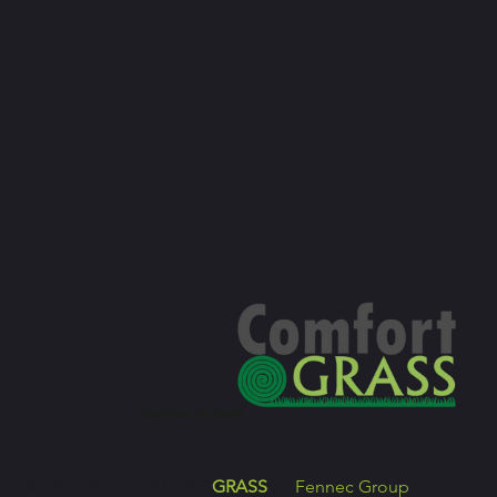
Everywhere you need it!
© 2026-2027 COMFORT
GRASS
by
Fennec Group
.