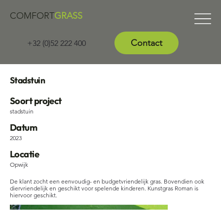
COMFORT
GRASS
Contact
+32 (0)52 222 400
Stadstuin
Soort project
stadstuin
Datum
2023
Locatie
Opwijk
De klant zocht een eenvoudig- en budgetvriendelijk gras. Bovendien ook
diervriendelijk en geschikt voor spelende kinderen. Kunstgras Roman is
hiervoor geschikt.