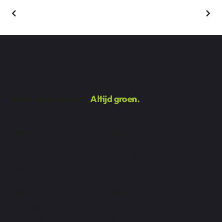
Facebook
Nooit meer maaien.
Altijd groen.
Bedrijf
Service
Over ons
Modellen
Contact
Plaatsing
Offerte
Gratis stalen
Realisaties
FAQ
Adres
Beleid
De Vlaamse Staak 2
Privacybeleid
1745 Opwijk
Algemene voorwaarden
052 222 400
Wettelijke kennisgeving