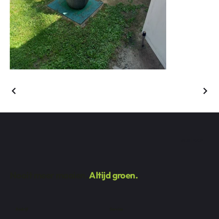
Facebook
Nooit meer maaien.
Altijd groen.
Bedrijf
Service