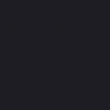
Over ons
Modellen
Contact
Plaatsing
Offerte
Gratis stalen
Realisaties
FAQ
Adres
Beleid
De Vlaamse Staak 2
Privacybeleid
1745 Opwijk
Algemene voorwaarden
052 222 400
Wettelijke kennisgeving
info@dmcovering.be
Cookiebeleid