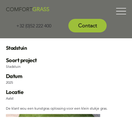
COMFORT
GRASS
Contact
+32 (0)52 222 400
Stadstuin
Soort project
Stadstuin
Datum
2025
Locatie
Aalst
De klant wou een kunstgras oplossing voor een klein stukje gras.