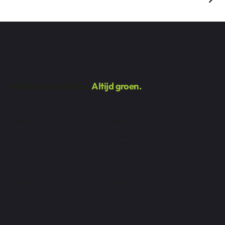
Facebook
Nooit meer maaien.
Altijd groen.
Bedrijf
Service
Over ons
Modellen
Contact
Plaatsing
Offerte
Gratis stalen
Realisaties
FAQ
Adres
Beleid
De Vlaamse Staak 2
Privacybeleid
1745 Opwijk
Algemene voorwaarden
052 222 400
Wettelijke kennisgeving
info@dmcovering.be
Cookiebeleid