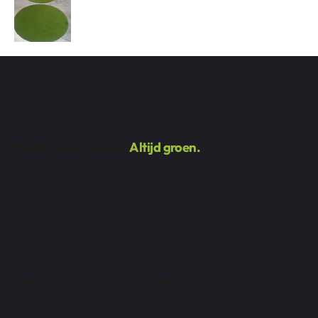
Facebook
Nooit meer maaien.
Altijd groen.
Bedrijf
Service
Over ons
Modellen
Contact
Plaatsing
Offerte
Gratis stalen
Realisaties
FAQ
Adres
Beleid
De Vlaamse Staak 2
Privacybeleid
1745 Opwijk
Algemene voorwaarden